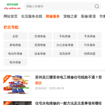
网站首页
生活服务在线
维修服务
宠物之家
装修/家居
市
栏目导航
全部
空调维修
手机维修
手表维修
家电维修
房屋维修
办公设备维修
汽车服务
电动车维修
设备维修
清洗保养
招商加盟
制冷维修
苏州吴江哪里有电工维修住宅线路不通？照
面议
发布时间：2025-08-03
住宅水电维修的一般方法及注意事项有哪些