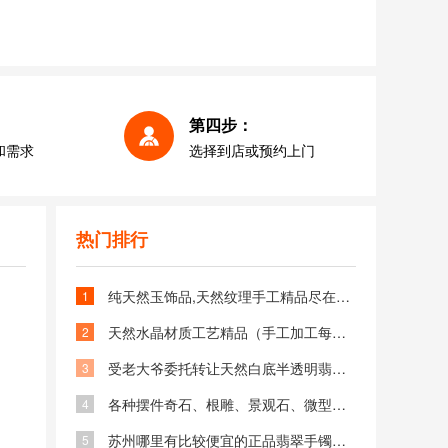
第四步：
和需求
选择到店或预约上门
热门排行
纯天然玉饰品,天然纹理手工精品尽在古城苏州小巷玉雕手艺人
1
天然水晶材质工艺精品（手工加工每件都不同样）
2
受老大爷委托转让天然白底半透明翡翠吊坠一枚价格仅3800元
3
各种摆件奇石、根雕、景观石、微型石藏品、观赏石全球独此一件
4