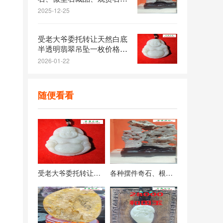
各种摆件奇石、根雕、景观
石、微型石藏品、观赏石全
球独此一件
2025-12-25
受老大爷委托转让天然白底
半透明翡翠吊坠一枚价格仅
3800元
2026-01-22
随便看看
受老大爷委托转让天然白底半透明翡翠吊坠一枚价格仅3800元
各种摆件奇石、根雕、景观石、微型石藏品、观赏石全球独此一件