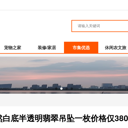
宠物之家
装修/家居
市集优选
休闲农文旅
天然白底半透明翡翠吊坠一枚价格仅380