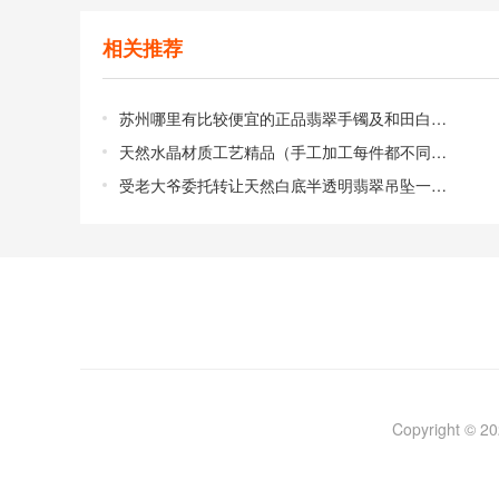
相关推荐
苏州哪里有比较便宜的正品翡翠手镯及和田白玉手镯？可以这里来看看
天然水晶材质工艺精品（手工加工每件都不同样）
受老大爷委托转让天然白底半透明翡翠吊坠一枚价格仅3800元
Copyright 