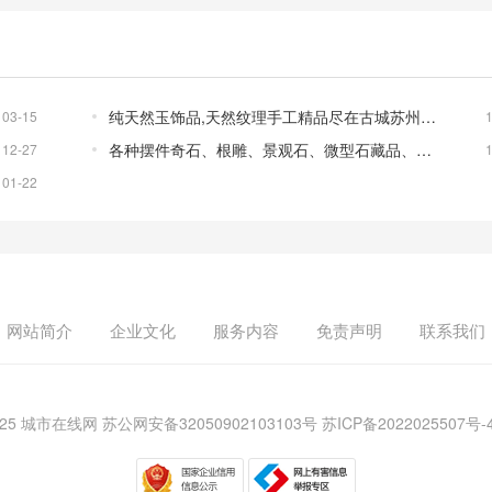
纯天然玉饰品,天然纹理手工精品尽在古城苏州小巷玉雕手艺人
03-15
各种摆件奇石、根雕、景观石、微型石藏品、观赏石全球独此一件
12-27
01-22
网站简介
企业文化
服务内容
免责声明
联系我们
© 2025 城市在线网 苏公网安备32050902103103号
苏ICP备2022025507号-