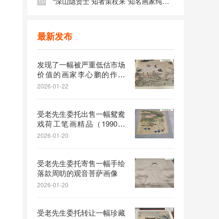
少量精品字画出售，需联系后线下实地看货（仅支持预约白天看字画）
9
“深山隐贤士 知者策杖来”知名画家纯手工画作一幅转让仅千元级
10
最新发布
发现了一幅被严重低估市场
价值的画家李心鹏的作品
《松鹤延年》工笔画
2026-01-22
受老先生委托出售一幅鸳鸯
戏荷工笔画精品（1990年
的纯手绘画作）
2026-01-20
受老先生委托寄售一幅手绘
落款周昉的观音菩萨画像
2026-01-20