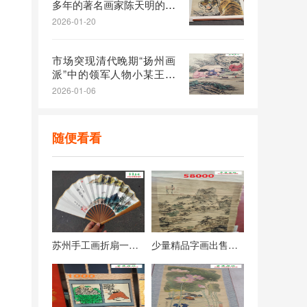
受老先生委托转让一幅珍藏
多年的著名画家陈天明的画
作《啸月图》，是纯手绘画
2026-01-20
作
市场突现清代晚期“扬州画
派”中的领军人物小某王素
的画作报价仅5万元
2026-01-06
随便看看
苏州手工画折扇一手货源，价格实惠，可定制扇画
少量精品字画出售，需联系后线下实地看货（仅支持预约白天看字画）