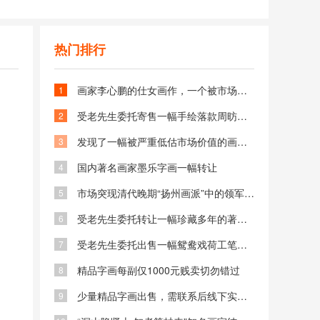
第四步：
和需求
选择到店或预约上门
热门排行
画家李心鹏的仕女画作，一个被市场低估的画家和其作品
1
受老先生委托寄售一幅手绘落款周昉的观音菩萨画像
2
发现了一幅被严重低估市场价值的画家李心鹏的作品《松鹤延年》工笔画
3
国内著名画家墨乐字画一幅转让
4
市场突现清代晚期“扬州画派”中的领军人物小某王素的画作报价仅5万元
5
受老先生委托转让一幅珍藏多年的著名画家陈天明的画作《啸月图》，是纯手绘画作
6
受老先生委托出售一幅鸳鸯戏荷工笔画精品（1990年的纯手绘画作）
7
精品字画每副仅1000元贱卖切勿错过
8