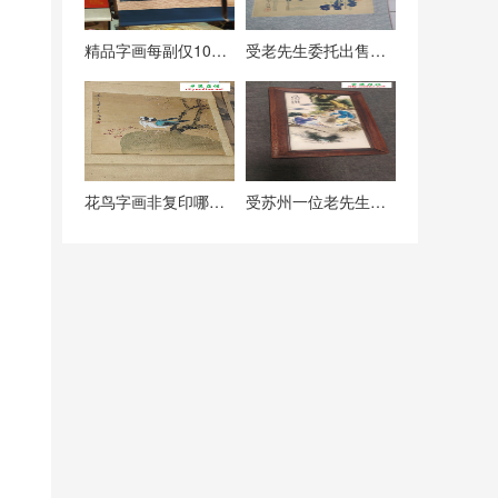
精品字画每副仅1000元贱卖切勿错过
受老先生委托出售一幅鸳鸯戏荷工笔画精品（1990年的纯手绘画作）
花鸟字画非复印哪里有？这里有一件
受苏州一位老先生委托转让四幅瓷板画，亏本出售机不可失失不再来。