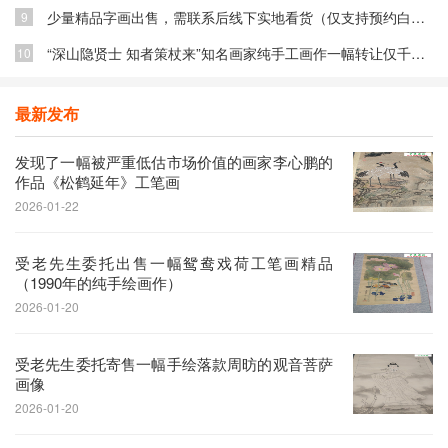
少量精品字画出售，需联系后线下实地看货（仅支持预约白天看字画）
9
“深山隐贤士 知者策杖来”知名画家纯手工画作一幅转让仅千元级
10
最新发布
发现了一幅被严重低估市场价值的画家李心鹏的
作品《松鹤延年》工笔画
2026-01-22
受老先生委托出售一幅鸳鸯戏荷工笔画精品
（1990年的纯手绘画作）
2026-01-20
受老先生委托寄售一幅手绘落款周昉的观音菩萨
画像
2026-01-20