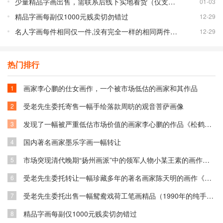
少量精品字画出售，需联系后线下实地看货（仅支持预约白天看字画）
01-03
精品字画每副仅1000元贱卖切勿错过
12-29
名人字画每件相同仅一件,没有完全一样的相同两件精品字画
12-29
热门排行
画家李心鹏的仕女画作，一个被市场低估的画家和其作品
1
受老先生委托寄售一幅手绘落款周昉的观音菩萨画像
2
发现了一幅被严重低估市场价值的画家李心鹏的作品《松鹤延年》工笔画
3
国内著名画家墨乐字画一幅转让
4
市场突现清代晚期“扬州画派”中的领军人物小某王素的画作报价仅5万元
5
受老先生委托转让一幅珍藏多年的著名画家陈天明的画作《啸月图》，是纯手绘画作
6
受老先生委托出售一幅鸳鸯戏荷工笔画精品（1990年的纯手绘画作）
7
精品字画每副仅1000元贱卖切勿错过
8