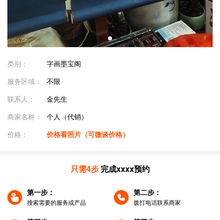
类别：
字画墨宝阁
服务区域：
不限
联系人：
金先生
商家名称：
个人（代销）
价格：
价格看照片（可微谈价格）
只需4步
完成xxxx预约
第一步：
第二步：
搜索需要的服务或产品
拨打电话联系商家