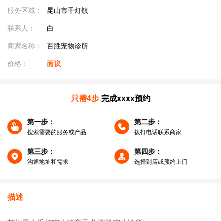
服务区域：
昆山市千灯镇
联系人：
白
商家名称：
百胜宠物诊所
价格：
面议
只需4步
完成xxxx预约
第一步：
第二步：
搜索需要的服务或产品
拨打电话联系商家
第三步：
第四步：
沟通地址和需求
选择到店或预约上门
描述